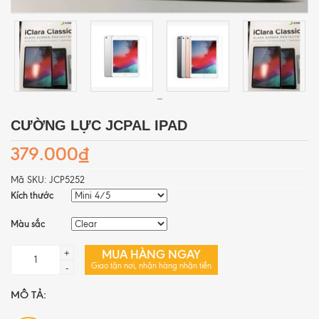
CƯỜNG LỰC JCPAL IPAD
379.000₫
Mã SKU:
JCP5252
Kích thước
Màu sắc
MUA HÀNG NGAY
+
Giao tận nơi, nhận hàng nhận tiền
-
MÔ TẢ: