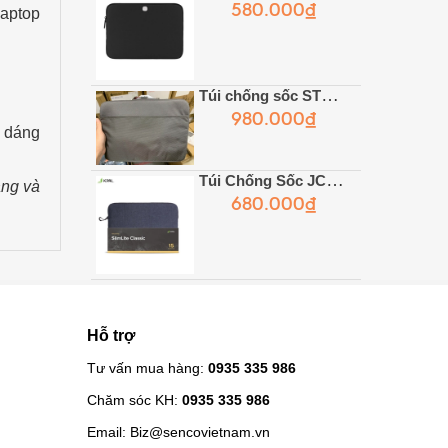
580.000₫
laptop
Túi chống sốc STM Balzer
980.000₫
u dáng
Túi Chống Sốc JCPAL SlimLite Classic
ng và
680.000₫
Hỗ trợ
Tư vấn mua hàng:
0935 335 986
Chăm sóc KH:
0935 335 986
Email:
Biz@sencovietnam.vn