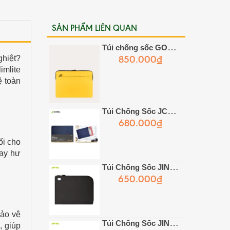
SẢN PHẨM LIÊN QUAN
Túi chống sốc GOMMO
850.000₫
ghiệt?
imlite
ệ toàn
Túi Chống Sốc JCPAL Fraser
680.000₫
ối cho
hay hư
Túi Chống Sốc JINYA Work Sleeve
650.000₫
bảo vệ
Túi Chống Sốc JINYA Classic Sleeve
, giúp