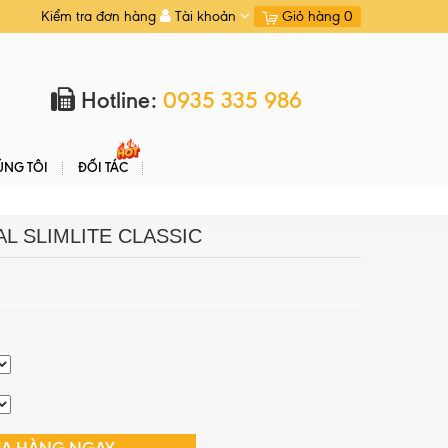
Kiểm tra đơn hàng
Tài khoản
Giỏ hàng
0
Hotline:
0935 335 986
ÚNG TÔI
ĐỐI TÁC
L SLIMLITE CLASSIC