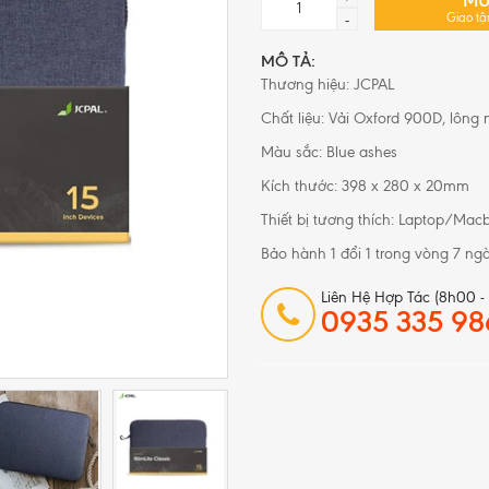
MU
Giao tậ
-
MÔ TẢ:
Thương hiệu: JCPAL
Chất liệu: Vải Oxford 900D, lông
Màu sắc: Blue ashes
Kích thước: 398 x 280 x 20mm
Thiết bị tương thích: Laptop/Mac
Bảo hành 1 đổi 1 trong vòng 7 ngà
Liên Hệ Hợp Tác (8h00 -
0935 335 98