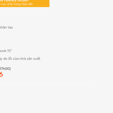
A HÀNG NGAY
n nơi, nhận hàng nhận tiền
 nhân tạo
book 15”
y do lỗi của nhà sản xuất.
 17h00)
6