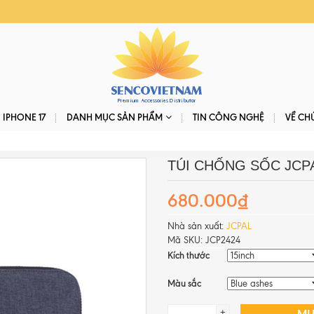
IPHONE 17
DANH MỤC SẢN PHẨM
TIN CÔNG NGHỆ
VỀ CH
TÚI CHỐNG SỐC JCPA
680.000₫
Nhà sản xuất:
JCPAL
Mã SKU:
JCP2424
Kích thước
Màu sắc
+