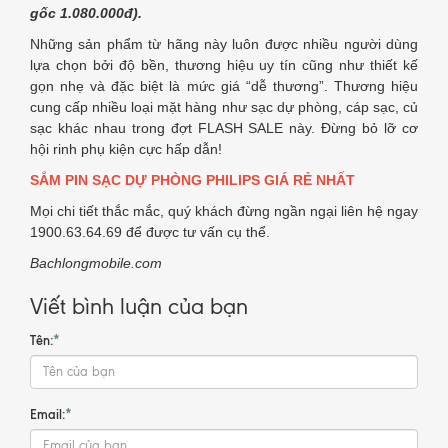
gốc 1.080.000đ).
Những sản phẩm từ hãng này luôn được nhiều người dùng
lựa chọn bởi độ bền, thương hiệu uy tín cũng như thiết kế
gọn nhẹ và đặc biệt là mức giá “dễ thương”. Thương hiệu
cung cấp nhiều loại mặt hàng như sạc dự phòng, cáp sạc, củ
sạc khác nhau trong đợt FLASH SALE này. Đừng bỏ lỡ cơ
hội rinh phụ kiện cực hấp dẫn!
SẮM PIN SẠC DỰ PHÒNG PHILIPS GIÁ RẺ NHẤT
Mọi chi tiết thắc mắc, quý khách đừng ngần ngại liên hệ ngay
1900.63.64.69 để được tư vấn cụ thể.
Bachlongmobile.com
Viết bình luận của bạn
Tên:
*
Email:
*