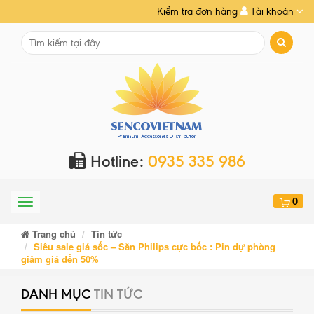
Kiểm tra đơn hàng
Tài khoản
Hotline:
0935 335 986
0
Menu
Trang chủ
Tin tức
Siêu sale giá sốc – Săn Philips cực bốc : Pin dự phòng
giảm giá đến 50%
DANH MỤC
TIN TỨC