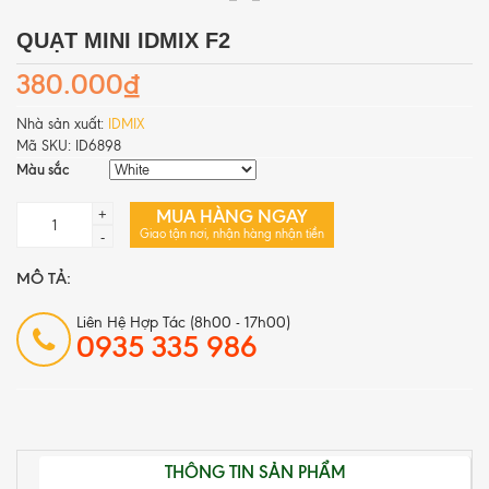
QUẠT MINI IDMIX F2
380.000₫
Nhà sản xuất:
IDMIX
Mã SKU:
ID6898
Màu sắc
MUA HÀNG NGAY
+
Giao tận nơi, nhận hàng nhận tiền
-
MÔ TẢ:
Liên Hệ Hợp Tác (8h00 - 17h00)
0935 335 986
THÔNG TIN SẢN PHẨM