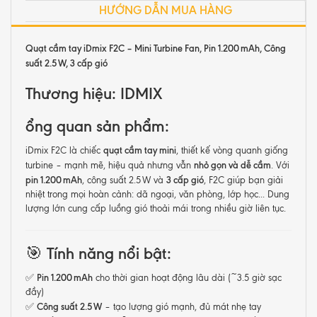
HƯỚNG DẪN MUA HÀNG
Quạt cầm tay iDmix F2C – Mini Turbine Fan, Pin 1.200 mAh, Công
suất 2.5 W, 3 cấp gió
Thương hiệu: IDMIX
ổng quan sản phẩm:
quạt cầm tay mini
iDmix F2C là chiếc
, thiết kế vòng quanh giống
nhỏ gọn và dễ cầm
turbine – mạnh mẽ, hiệu quả nhưng vẫn
. Với
pin 1.200 mAh
3 cấp gió
, công suất 2.5 W và
, F2C giúp bạn giải
nhiệt trong mọi hoàn cảnh: dã ngoại, văn phòng, lớp học... Dung
lượng lớn cung cấp luồng gió thoải mái trong nhiều giờ liên tục.
🎯
Tính năng nổi bật:
Pin 1.200 mAh
✅
cho thời gian hoạt động lâu dài (~3.5 giờ sạc
đầy)
Công suất 2.5 W
✅
– tạo lượng gió mạnh, đủ mát nhẹ tay