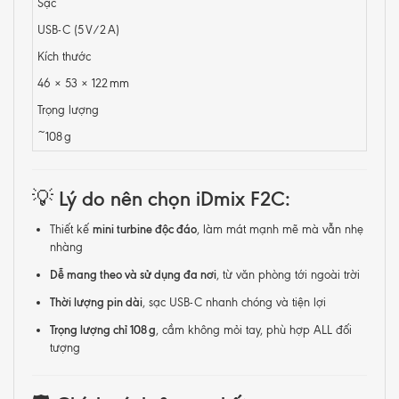
Sạc
USB-C (5 V/2 A)
Kích thước
46 × 53 × 122 mm
Trọng lượng
~108 g
💡
Lý do nên chọn iDmix F2C:
mini turbine độc đáo
Thiết kế
, làm mát mạnh mẽ mà vẫn nhẹ
nhàng
Dễ mang theo và sử dụng đa nơi
, từ văn phòng tới ngoài trời
Thời lượng pin dài
, sạc USB-C nhanh chóng và tiện lợi
Trọng lượng chỉ 108 g
, cầm không mỏi tay, phù hợp ALL đối
tượng