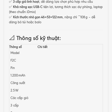
3 cấp gió linh hoạt
✅
, dễ dàng lựa chọn phù hợp nhu cầu
Khả năng sạc USB-C
✅
tiện lợi, tương thích sạc dự phòng, laptop
(theo chuẩn iDmix)
Kích thước nhỏ gọn 46×53×122 mm
✅
, nặng chỉ ~108 g – dễ
dàng bỏ túi hoặc balo
📐
Thông số kỹ thuật:
Thông số
Chi tiết
Model
F2C
Pin
1.200 mAh
Công suất
2.5 W
Các cấp gió
3 cấp