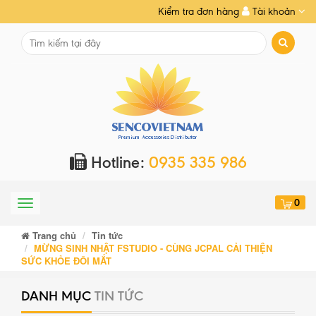
Kiểm tra đơn hàng
Tài khoản
Hotline:
0935 335 986
0
Menu
Trang chủ
Tin tức
MỪNG SINH NHẬT FSTUDIO - CÙNG JCPAL CẢI THIỆN
SỨC KHỎE ĐÔI MẮT
DANH MỤC
TIN TỨC