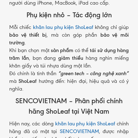
người dùng iPhone, MacBook, iPad cao cấp.
Phụ kiện nhỏ – Tác động lớn
Mỗi chiếc
khăn lau phụ kiện ShoLeaf
không chỉ giúp
bảo vệ thiết bị
, mà còn góp phần
bảo vệ môi
trường
.
Khi bạn chọn một
sản phẩm
có thể
tái sử dụng hàng
trăm lần
, bạn đang
giảm thiểu
hàng nghìn miếng
khăn giấy và túi nhựa dùng một lần.
Đó chính là tinh thần
“green tech – công nghệ xanh”
mà
ShoLeaf
hướng đến: hiện đại, hiệu quả và có ý
nghĩa.
SENCOVIETNAM – Phân phối chính
hãng ShoLeaf tại Việt Nam
Hiện nay, các dòng
khăn lau phụ kiện ShoLeaf
chính
hãng đã có mặt tại
SENCOVIETNAM
, được nhập