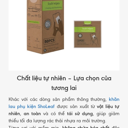
Chất liệu tự nhiên – Lựa chọn của
tương lai
Khác với các dòng sản phẩm thông thường,
khăn
lau phụ kiện ShoLeaf
được sản xuất từ
vật liệu tự
nhiên
,
an toàn
và có thể
tái sử dụng
, giúp giảm
thiểu tối đa lượng rác thải nhựa ra môi trường.
Từng sợi vải mềm mịn,
không chứa hóa chất
độc