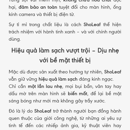
hại,
đảm bảo an toàn
tuyệt đối cho màn hình, ống
kính camera và thiết bị điện tử.
Sự tỉ mỉ trong chất liệu là cách
ShoLeaf
thể hiện
trách nhiệm với hành tinh xanh – và với chính người
dùng.
Hiệu quả làm sạch vượt trội – Dịu nhẹ
với bề mặt thiết bị
Mặc dù được sản xuất theo hướng tự nhiên,
ShoLeaf
vẫn giữ vững
hiệu quả làm sạch
đáng kinh ngạc.
Chỉ cần
một lần lau nhẹ
, mọi bụi bẩn, vân tay hay
dấu mờ trên màn hình sẽ
biến mất
, để lại bề mặt
sáng bóng như mới mà không gây trầy xước.
Đó là lý do
ShoLeaf
trở thành người bạn đồng hành
quen thuộc của giới công nghệ, từ những ai yêu sự
tinh tế đến các nhiếp ảnh gia, kỹ thuật viên hay