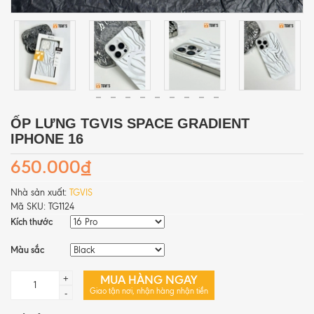
ỐP LƯNG TGVIS SPACE GRADIENT
IPHONE 16
650.000₫
Nhà sản xuất:
TGVIS
Mã SKU:
TG1124
Kích thước
Màu sắc
MUA HÀNG NGAY
+
Giao tận nơi, nhận hàng nhận tiền
-