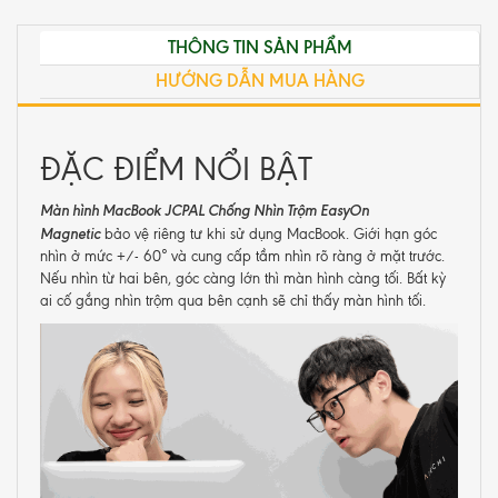
THÔNG TIN SẢN PHẨM
HƯỚNG DẪN MUA HÀNG
ĐẶC ĐIỂM NỔI BẬT
Màn hình MacBook JCPAL Chống Nhìn Trộm EasyOn
Magnetic
bảo vệ riêng tư khi sử dụng MacBook. Giới hạn góc
nhìn ở mức +/- 60° và cung cấp tầm nhìn rõ ràng ở mặt trước.
Nếu nhìn từ hai bên, góc càng lớn thì màn hình càng tối. Bất kỳ
ai cố gắng nhìn trộm qua bên cạnh sẽ chỉ thấy màn hình tối.