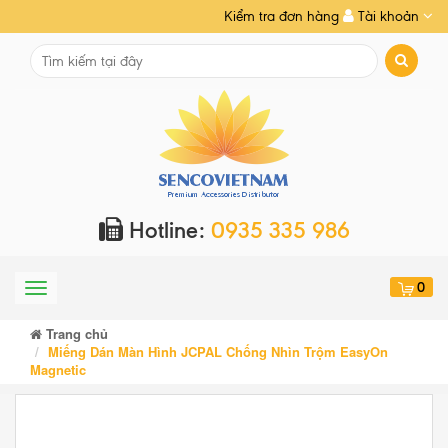
Kiểm tra đơn hàng
Tài khoản
Hotline:
0935 335 986
0
Menu
Trang chủ
Miếng Dán Màn Hình JCPAL Chống Nhìn Trộm EasyOn
Magnetic