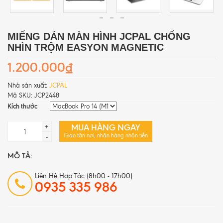
MIẾNG DÁN MÀN HÌNH JCPAL CHỐNG
NHÌN TRỘM EASYON MAGNETIC
1.200.000₫
Nhà sản xuất:
JCPAL
Mã SKU:
JCP2448
Kích thước
MUA HÀNG NGAY
+
Giao tận nơi, nhận hàng nhận tiền
-
MÔ TẢ:
Liên Hệ Hợp Tác (8h00 - 17h00)
0935 335 986