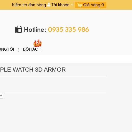
Kiểm tra đơn hàng
Tài khoản
Giỏ hàng
0
Hotline:
0935 335 986
ÚNG TÔI
ĐỐI TÁC
PPLE WATCH 3D ARMOR