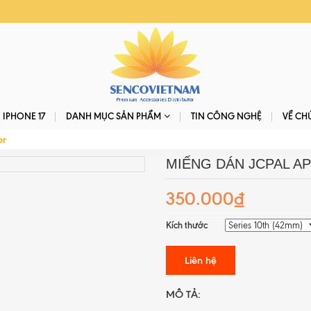
IPHONE 17
DANH MỤC SẢN PHẨM
TIN CÔNG NGHỆ
VỀ CH
or
MIẾNG DÁN JCPAL A
350.000₫
Kích thước
Liên hệ
MÔ TẢ: