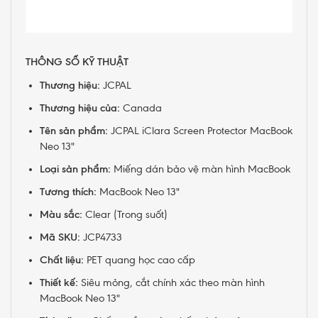
THÔNG SỐ KỸ THUẬT
Thương hiệu:
JCPAL
Thương hiệu của:
Canada
Tên sản phẩm:
JCPAL iClara Screen Protector MacBook
Neo 13"
Loại sản phẩm:
Miếng dán bảo vệ màn hình MacBook
Tương thích:
MacBook Neo 13"
Màu sắc:
Clear (Trong suốt)
Mã SKU:
JCP4733
Chất liệu:
PET quang học cao cấp
Thiết kế:
Siêu mỏng, cắt chính xác theo màn hình
MacBook Neo 13"