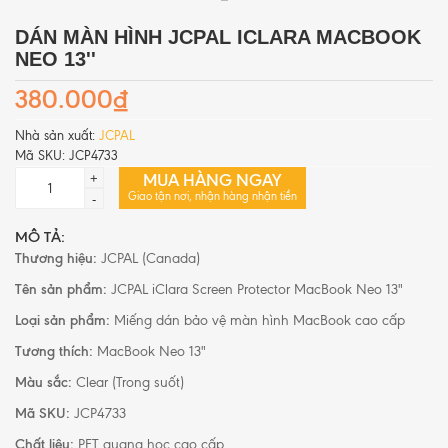
DÁN MÀN HÌNH JCPAL ICLARA MACBOOK
NEO 13''
380.000₫
Nhà sản xuất:
JCPAL
Mã SKU:
JCP4733
MUA HÀNG NGAY
+
Giao tận nơi, nhận hàng nhận tiền
-
MÔ TẢ:
Thương hiệu:
JCPAL (Canada)
Tên sản phẩm:
JCPAL iClara Screen Protector MacBook Neo 13"
Loại sản phẩm:
Miếng dán bảo vệ màn hình MacBook cao cấp
Tương thích:
MacBook Neo 13"
Màu sắc:
Clear (Trong suốt)
Mã SKU:
JCP4733
Chất liệu:
PET quang học cao cấp