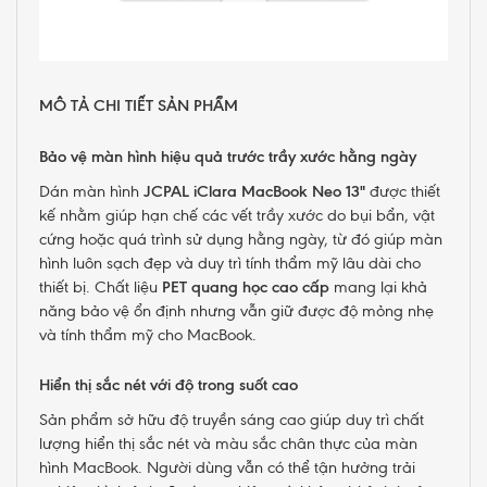
MÔ TẢ CHI TIẾT SẢN PHẨM
Bảo vệ màn hình hiệu quả trước trầy xước hằng ngày
Dán màn hình
JCPAL iClara MacBook Neo 13"
được thiết
kế nhằm giúp hạn chế các vết trầy xước do bụi bẩn, vật
cứng hoặc quá trình sử dụng hằng ngày, từ đó giúp màn
hình luôn sạch đẹp và duy trì tính thẩm mỹ lâu dài cho
thiết bị. Chất liệu
PET quang học cao cấp
mang lại khả
năng bảo vệ ổn định nhưng vẫn giữ được độ mỏng nhẹ
và tính thẩm mỹ cho MacBook.
Hiển thị sắc nét với độ trong suốt cao
Sản phẩm sở hữu độ truyền sáng cao giúp duy trì chất
lượng hiển thị sắc nét và màu sắc chân thực của màn
hình MacBook. Người dùng vẫn có thể tận hưởng trải