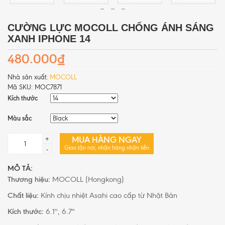
CƯỜNG LỰC MOCOLL CHỐNG ÁNH SÁNG
XANH IPHONE 14
480.000₫
Nhà sản xuất:
MOCOLL
Mã SKU:
MOC7871
Kích thước
Màu sắc
MUA HÀNG NGAY
+
Giao tận nơi, nhận hàng nhận tiền
-
MÔ TẢ:
Thương hiệu:
MOCOLL (Hongkong)
Chất liệu:
Kính chịu nhiệt Asahi cao cấp từ Nhật Bản
Kích thước:
6.1'', 6.7''