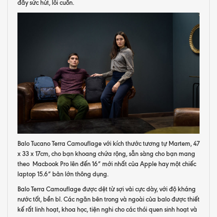
đầy sức hút, lôi cuốn.
Balo Tucano Terra Camouflage với kích thước tương tự Martem, 47
x 33 x 17cm, cho bạn khoang chứa rộng, sẵn sàng cho bạn mang
theo Macbook Pro lên đến 16” mới nhất của Apple hay một chiếc
laptop 15.6” bản lớn thông dụng.
Balo Terra Camouflage được dệt từ sợi vải cực dày, với độ kháng
nước tốt, bền bỉ. Các ngăn bên trong và ngoài của balo được thiết
kế rất linh hoạt, khoa học, tiện nghi cho các thói quen sinh hoạt và