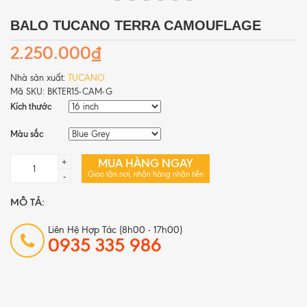
BALO TUCANO TERRA CAMOUFLAGE
2.250.000₫
Nhà sản xuất:
TUCANO
Mã SKU:
BKTER15-CAM-G
Kích thước
Màu sắc
MUA HÀNG NGAY
+
Giao tận nơi, nhận hàng nhận tiền
-
MÔ TẢ:
Liên Hệ Hợp Tác (8h00 - 17h00)
0935 335 986