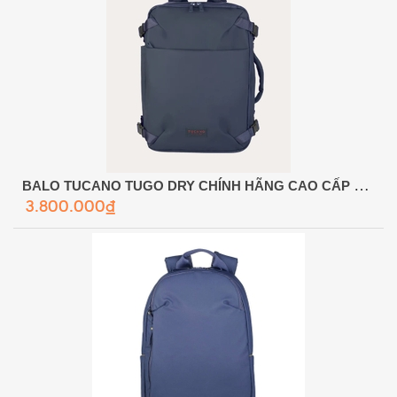
BALO TUCANO TUGO DRY CHÍNH HÃNG CAO CẤP – CHỐNG NƯỚC TOÀN DIỆN & CHUẨN DU LỊCH HÀNG KHÔNG
3.800.000₫