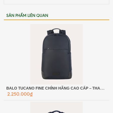
SẢN PHẨM LIÊN QUAN
BALO TUCANO FINE CHÍNH HÃNG CAO CẤP – THANH LỊCH, CHUYÊN NGHIỆP & TỐI ƯU CHO DOANH NHÂN
2.250.000₫