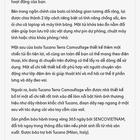
hoạt động của bạn.
Bên trong ngăn chính của balo có không gian tương đối rộng, lại
được chia thành 2 lớp cách riêng biệt có tính năng chống sốc, êm
ái cho cả laptop và máy tính bảng. Một túi khóa kéo ẩn nằm đối
diện giúp bạn lưu trữ các vật dụng như pin dự phòng, chuột máy
tính hoặc chìa khóa phòng/nhà.
Mặt sau của balo Tucano Terra Camouflage thiết kế thêm một
chiếc túi ẩn tiện lợi, vô cùng an toàn để bạn có thể mang theo điện
thoại, khi đang di chuyển trên đường có thể lấy ra dễ dàng để sử
dụng. Một số chi tiết thiết kế rất phù hợp với người chuyên vận
động như lớp đệm êm ái giúp thoát khí và mồ hôi cơ thể ở phần
lưng và dây đeo vai.
Ngoài ra, balo Tucano Terra Camouflage vẫn được nhà thiết kế
bố trí một số chi tiết rất tinh xảo để làm nổi bật hình ảnh thương
hiệu như dây ribbon khắc chữ Tucano, đoạn dây nẹp ngang ở mặt
sau với tác dụng cài vào tay cầm của vali.
Sản phẩm bảo hành trong vòng 365 ngày bởi SENCOVIETNAM,
đổi trả ngay trong tháng đầu tiên nếu phát sinh lỗi từ nhà sản
xuất. Được bảo trợ bởi Tucano (Milan, Italy).