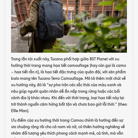
Trong lần tái xuất này, Tucano phối hợp giữa BST Planet với xu
hướng thời trang mang họa tiết camouflage (hay còn gọi là camo
– họa tiết rằn ri), là họa tiết đặc trưng của quân đội, với sản phẩm
balo mang tên Tucano Terra Camouflage. Mô tả thêm một chút về
xu hướng này, đó là “sự pha trộn các sắc thái của màu xanh và
nâu giúp người quân nhân dễ ẩn nấp trong rừng hoặc các bối
cảnh địa lý khác nhau. Khi đến với thời trang, loại họa tiết này lại
trở thành nguồn cảm hứng bất tận và chưa bao giờ lỗi thời.” (theo
Ellle Man).
Ưu điểm của xu hướng thời trang Camou chính là hướng đến sự
ưa chuộng rộng rãi cho cả nam và nữ, có thiên hướng nghiêng về
nhóm đối tượng yêu thích phong cách mạnh mẽ, cá tính, mà vẫn