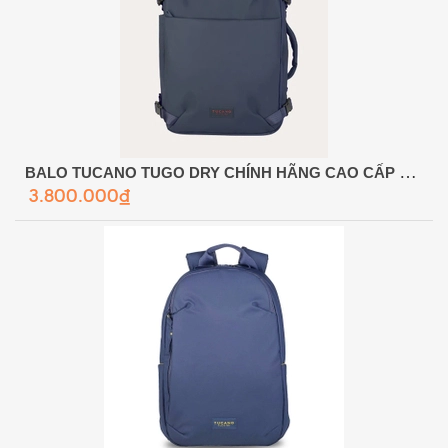
BALO TUCANO TUGO DRY CHÍNH HÃNG CAO CẤP – CHỐNG NƯỚC TOÀN DIỆN & CHUẨN DU LỊCH HÀNG KHÔNG
3.800.000₫