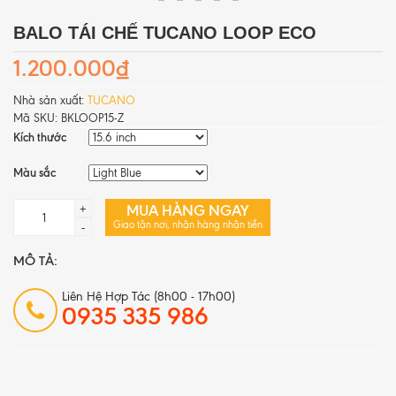
BALO TÁI CHẾ TUCANO LOOP ECO
1.200.000₫
Nhà sản xuất:
TUCANO
Mã SKU:
BKLOOP15-Z
Kích thước
Màu sắc
MUA HÀNG NGAY
+
Giao tận nơi, nhận hàng nhận tiền
-
MÔ TẢ:
Liên Hệ Hợp Tác (8h00 - 17h00)
0935 335 986