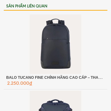
SẢN PHẨM LIÊN QUAN
BALO TUCANO FINE CHÍNH HÃNG CAO CẤP – THANH LỊCH, CHUYÊN NGHIỆP & TỐI ƯU CHO DOANH NHÂN
2.250.000₫